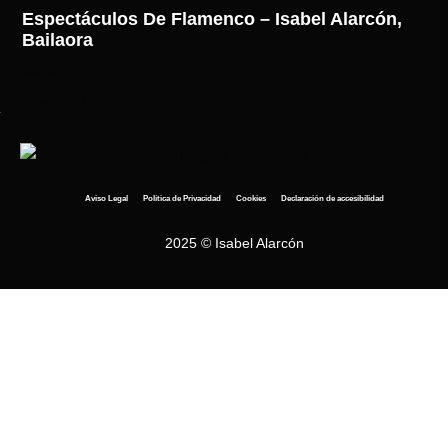
Espectáculos De Flamenco – Isabel Alarcón,
Bailaora
€
0.00
Añadir Al Carrito
Aviso Legal
Política de Privacidad
Cookies
Declaración de accesibilidad
2025 © Isabel Alarcón